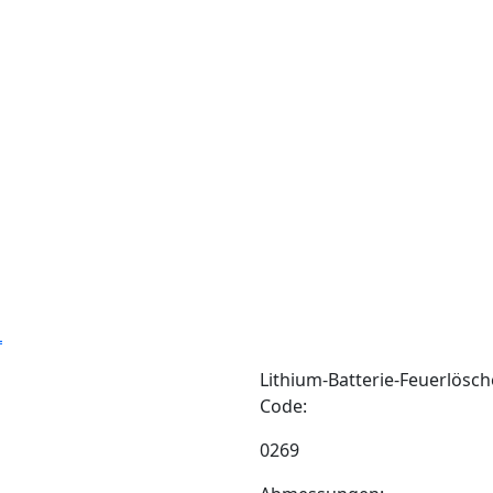
 uns
Katalog
Bildergalerie
Kontakte
L
Lithium-Batterie-Feuerlösche
Code:
0269