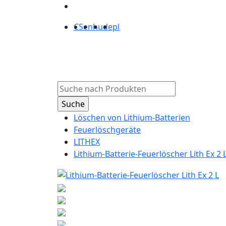
CS
en
hu
de
pl
Produkte
Über
Löschen von Lithium-Batterien
Feuerlöschgeräte
LITHEX
Lithium-Batterie-Feuerlöscher Lith Ex 2 