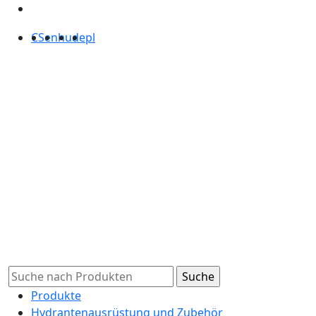
CS
en
hu
de
pl
Produkte
Hydrantenausrüstung und Zubehör