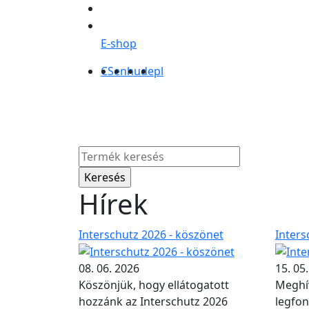
E-shop
CS
en
hu
de
pl
Termékek
Ról
Hírek
Interschutz 2026 - köszönet
Inters
08. 06. 2026
15. 05
Köszönjük, hogy ellátogatott
Meghív
hozzánk az Interschutz 2026
legfon