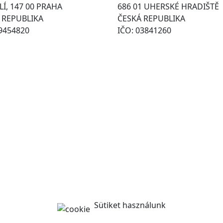
Í, 147 00 PRAHA
686 01 UHERSKÉ HRADIŠTĚ
 REPUBLIKA
ČESKÁ REPUBLIKA
49454820
IČO: 03841260
Sütiket használunk