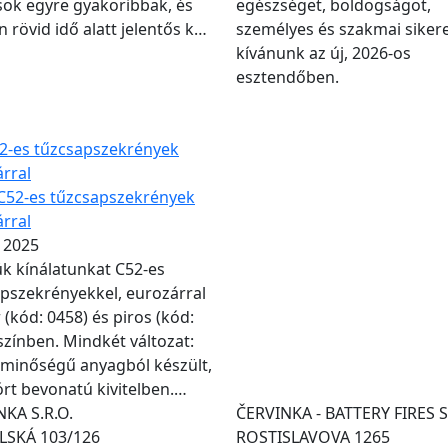
ok egyre gyakoribbak, és
egészséget, boldogságot,
 rövid idő alatt jelentős k…
személyes és szakmai siker
kívánunk az új, 2026-os
esztendőben.
52-es tűzcsapszekrények
rral
. 2025
ük kínálatunkat C52-es
pszekrényekkel, eurozárral
r (kód: 0458) és piros (kód:
színben. Mindkét változat:
 minőségű anyagból készült,
rt bevonatú kivitelben.…
KA S.R.O.
ČERVINKA - BATTERY FIRES S
SKÁ 103/126
ROSTISLAVOVA 1265