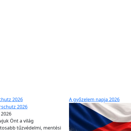
unk
Katalógus
Galéria
Kapcsolatok
chutz 2026
A győzelem napja 2026
. 2026
juk Önt a világ
tosabb tűzvédelmi, mentési