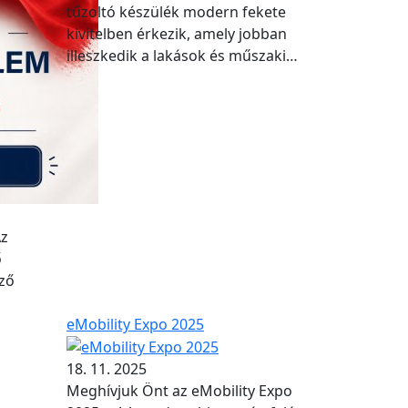
tűzoltó készülék modern fekete
kivitelben érkezik, amely jobban
illeszkedik a lakások és műszaki…
Az
ő
ző
eMobility Expo 2025
18. 11. 2025
Meghívjuk Önt az eMobility Expo