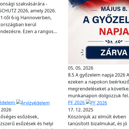
tonsági szakvásárára -
SCHUTZ 2026, amely 2026.
 1-től 6-ig Hannoverben,
országban kerül
ndezésre. Ezen a rangos…
05. 05. 2026
8.5 A győzelem napja 2026 
ezeken a napokon beérkez
megrendeléseket a követke
munkanapon dolgozzuk fel.
védelem
PF 2026
. 2026
17. 12. 2025
sőséges esőzések,
Köszönjük az elmúlt évben
zszerű esőzések és helyi
tanúsított bizalmukat, és jó