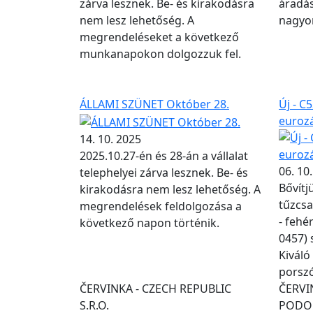
zárva lesznek. Be- és kirakodásra
áradás
nem lesz lehetőség. A
nagyon
megrendeléseket a következő
munkanapokon dolgozzuk fel.
ÁLLAMI SZÜNET Október 28.
Új - C
eurozá
14. 10. 2025
2025.10.27-én és 28-án a vállalat
06. 10
telephelyei zárva lesznek. Be- és
Bővítj
kirakodásra nem lesz lehetőség. A
tűzcsa
megrendelések feldolgozása a
- fehé
következő napon történik.
0457) 
Kiváló
porszó
ČERVINKA - CZECH REPUBLIC
ČERVIN
S.R.O.
PODOL