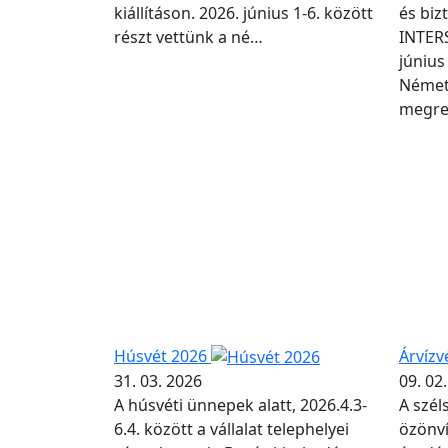
kiállításon. 2026. június 1-6. között
és biz
részt vettünk a né…
INTER
június
Német
megre
Húsvét 2026
Árvíz
31. 03. 2026
09. 02
A húsvéti ünnepek alatt, 2026.4.3-
A szél
6.4. között a vállalat telephelyei
özönví