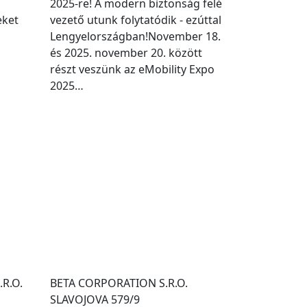
2025-re! A modern biztonság felé
eket
vezető utunk folytatódik - ezúttal
Lengyelországban!November 18.
és 2025. november 20. között
részt veszünk az eMobility Expo
2025…
.R.O.
BETA CORPORATION S.R.O.
SLAVOJOVA 579/9