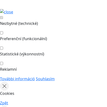
Nezbytné (technické)
Preferenční (funkcionální)
Statistické (výkonnostní)
Reklamní
További információ
Souhlasím
Cookies
Zpět