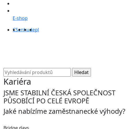
E-shop
CS
en
hu
de
pl
Kariéra
JSME STABILNÍ ČESKÁ SPOLEČNOST
PŮSOBÍCÍ PO CELÉ EVROPĚ
Jaké nabízíme zaměstnanecké výhody?
Bridge days