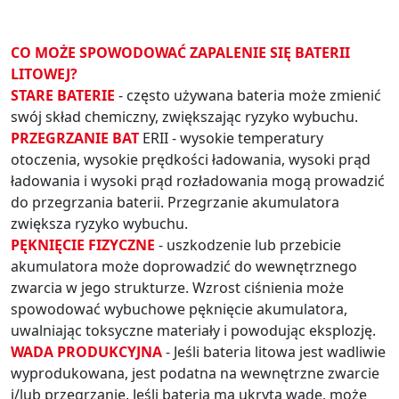
CO MOŻE SPOWODOWAĆ ZAPALENIE SIĘ BATERII
LITOWEJ?
STARE BATERIE
- często używana bateria może zmienić
swój skład chemiczny, zwiększając ryzyko wybuchu.
PRZEGRZANIE BAT
ERII - wysokie temperatury
otoczenia, wysokie prędkości ładowania, wysoki prąd
ładowania i wysoki prąd rozładowania mogą prowadzić
do przegrzania baterii. Przegrzanie akumulatora
zwiększa ryzyko wybuchu.
PĘKNIĘCIE FIZYCZNE
- uszkodzenie lub przebicie
akumulatora może doprowadzić do wewnętrznego
zwarcia w jego strukturze. Wzrost ciśnienia może
spowodować wybuchowe pęknięcie akumulatora,
uwalniając toksyczne materiały i powodując eksplozję.
WADA PRODUKCYJNA
- Jeśli bateria litowa jest wadliwie
wyprodukowana, jest podatna na wewnętrzne zwarcie
i/lub przegrzanie. Jeśli bateria ma ukrytą wadę, może