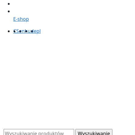
E-shop
CS
en
hu
de
pl