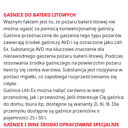
GAŚNICE DO BATERII LITOWYCH
Ważnym faktem jest to, że pożaru baterii litowej nie
można ugasić za pomocą konwencjonalnej gaśnicy.
Gaśnice przeznaczone do gaszenia tego typu pożarów
zawierają środek gaśniczy AVD i są oznaczone jako Lith
Ex. Substancja AVD ma kluczowe znaczenie dla
niezawodnego gaszenia pożaru baterii litowej. Podczas
stosowania środka gaśniczego na powierzchni pożaru
tworzy się cienka warstwa. Substancja jest rozpylana w
postaci mgiełki, co zapobiega rozprzestrzenianiu się
ciepła.
Gaśnice Lith Ex można nabyć zarówno w wersji
przenośnej, jak i przewoźnej. Jeśli interesuje Cię gaśnica
do domu, biura itp. dostępne są warianty 2l, 6l, 9l. Dla
przemysłu dostępne są gaśnice przenośne o
pojemności 25 i 50 l.
GAŚNICE I INNE ŚRODKI OPRACOWANE SPECJALNIE