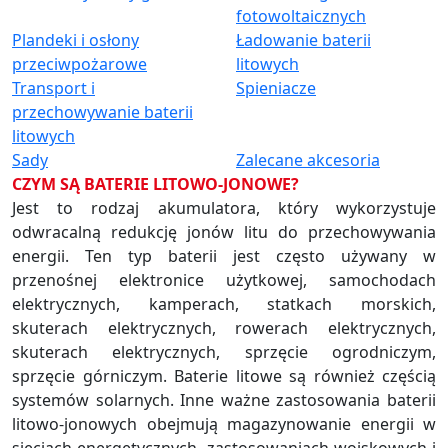
fotowoltaicznych
Plandeki i osłony
Ładowanie baterii
przeciwpożarowe
litowych
Transport i
Spieniacze
przechowywanie baterii
litowych
Sady
Zalecane akcesoria
CZYM SĄ BATERIE LITOWO-JONOWE?
Jest to rodzaj akumulatora, który wykorzystuje
odwracalną redukcję jonów litu do przechowywania
energii. Ten typ baterii jest często używany w
przenośnej elektronice użytkowej, samochodach
elektrycznych, kamperach, statkach morskich,
skuterach elektrycznych, rowerach elektrycznych,
skuterach elektrycznych, sprzęcie ogrodniczym,
sprzęcie górniczym. Baterie litowe są również częścią
systemów solarnych. Inne ważne zastosowania baterii
litowo-jonowych obejmują magazynowanie energii w
sieciach energetycznych, zastosowaniach wojskowych i