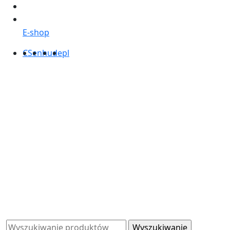
E-shop
CS
en
hu
de
pl