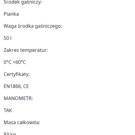
Środek gaśniczy:
Pianka
Waga środka gaśniczego:
50 l
Zakres temperatur:
0°C +60°C
Certyfikaty:
EN1866, CE
MANOMETR:
TAK
Masa całkowita:
83 kg