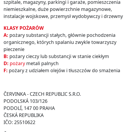
szpitale, magazyny, parkingi i garaże, pomieszczenia
niemieszkalne, duże powierzchnie magazynowe,
instalacje wojskowe, przemysł wydobywczy i drzewny
KLASY POŻARÓW
A:
pożary substancji stałych, głównie pochodzenia
organicznego, których spalaniu zwykle towarzyszy
pieczenie
B:
pożary cieczy lub substancji w stanie ciekłym
D:
pożary
metali palnych
F:
pożary z udziałem olejów i tłuszczów do smażenia
ČERVINKA - CZECH REPUBLIC S.R.O.
PODOLSKÁ 103/126
PODOLÍ, 147 00 PRAHA
ČESKÁ REPUBLIKA
IČO: 25510622