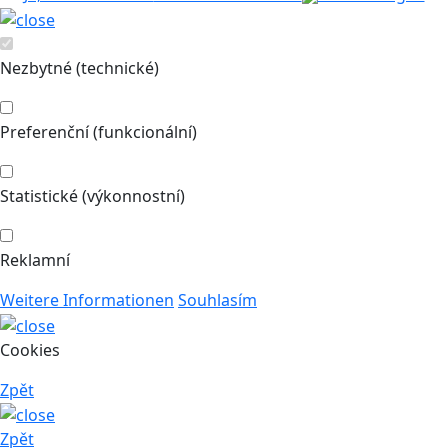
Nezbytné (technické)
Preferenční (funkcionální)
Statistické (výkonnostní)
Reklamní
Weitere Informationen
Souhlasím
Cookies
Zpět
Zpět