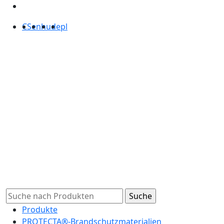
CS
en
hu
de
pl
Produkte
PROTECTA®-Brandschutzmaterialien