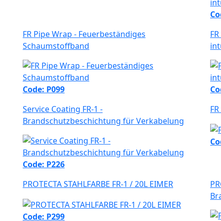
Co
FR Pipe Wrap - Feuerbeständiges
FR
Schaumstoffband
in
Code: P099
Co
Service Coating FR-1 -
FR
Brandschutzbeschichtung für Verkabelung
Co
Code: P226
PROTECTA STAHLFARBE FR-1 / 20L EIMER
PR
Br
Code: P299