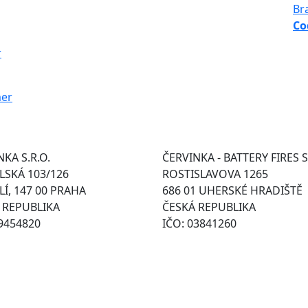
Co
r
KA S.R.O.
ČERVINKA - BATTERY FIRES S
SKÁ 103/126
ROSTISLAVOVA 1265
Í, 147 00 PRAHA
686 01 UHERSKÉ HRADIŠTĚ
 REPUBLIKA
ČESKÁ REPUBLIKA
49454820
IČO: 03841260