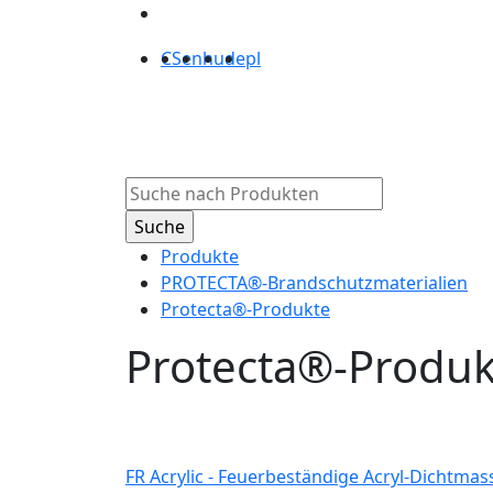
CS
en
hu
de
pl
Produkte
Über
Produkte
PROTECTA®-Brandschutzmaterialien
Protecta®-Produkte
Protecta®-Produk
FR Acrylic - Feuerbeständige Acryl-Dichtmas