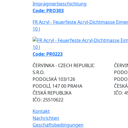
Code: PRO303
FR Acryl - Feuerfeste Acryl-Dichtmasse Eime
10 l
Code: PR0223
ČERVINKA - CZECH REPUBLIC
ČERVIN
S.R.O.
PODOL
PODOLSKÁ 103/126
PODOL
PODOLÍ, 147 00 PRAHA
ČESKÁ
ČESKÁ REPUBLIKA
IČO: 
IČO: 25510622
Kontakt
Nachrichten
Geschäftsbedingungen