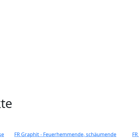
 uns
Katalog
Bildergalerie
Kontakte
te
se
FR Graphit - Feuerhemmende, schäumende
FR