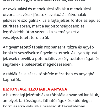
Az evakuálási és menekülési táblák a menekülési
útvonalak, vészkijáratok, evakuálási útvonalak
jelölésére szolgálnak. Ez a fajta jelzés fontos az épület
kiürítése során, mert a legbiztonságosabb és
legrövidebb úton vezeti ki a személyeket a
veszélyeztetett területről.
A figyelmeztető táblák robbanásra, tűzre és egyéb
konkrét veszélyekre figyelmeztetnek. Az ilyen típusú
jelzések növelik a potenciális veszély tudatosságát, és
segítenek a balesetek megelőzésében.
A táblák és jelzések többféle méretben és anyagból
kaphatók:
BIZTONSÁGI JELZŐTÁBLA ANYAGA
A biztonsági jelzőtáblákat többféle anyagból kínáljuk,
amelyek tartósságuk, láthatóságuk és különleges
környezetre való alkalmasságuk tekintetében