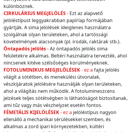
különböznek.
CIRKULÁRIUS MEGJELÖLÉS
-
Ezt az alapvető
jelöléstípust leggyakrabban papírlap formájában
gyártják. A sima jelölések ideiglenes használatra
szolgálnak olyan területeken, ahol a tartóssági
követelmények alacsonyak (pl. irodák, raktárak stb.).
Öntapadós jelölés
- Az öntapadós jelölés sima
felületekre alkalmas. Beltéri használatra tervezték, ahol
nincsenek kitéve szélsőséges körülményeknek.
FOTOLUMINIKUS MEGJELÖLÉSEK
- ez a
fajta jelölés
világít a sötétben, és menekülési útvonalak,
vészkijáratok jelölésére használják olyan területeken,
ahol a világítás nem működik. A fotolumineszcens
jelzések teljes sötétségben is láthatóságot biztosítanak,
ami tűz vagy más vészhelyzet esetén fontos.
FÉMETÁLIS KIJELÖLÉSEK
- ez a
jelöléstípus nagyon
ellenálló a mechanikai sérülésekkel szemben, és
alkalmas a zord ipari környezetekben, kültéri