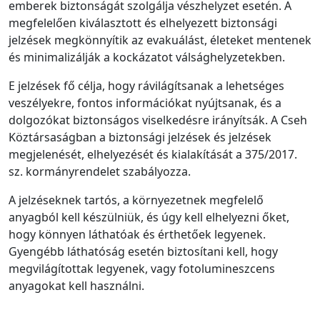
emberek biztonságát szolgálja vészhelyzet esetén. A
megfelelően kiválasztott és elhelyezett biztonsági
jelzések megkönnyítik az evakuálást, életeket mentenek
és minimalizálják a kockázatot válsághelyzetekben.
E jelzések fő célja, hogy rávilágítsanak a lehetséges
veszélyekre, fontos információkat nyújtsanak, és a
dolgozókat biztonságos viselkedésre irányítsák. A Cseh
Köztársaságban a biztonsági jelzések és jelzések
megjelenését, elhelyezését és kialakítását a 375/2017.
sz. kormányrendelet szabályozza.
A jelzéseknek tartós, a környezetnek megfelelő
anyagból kell készülniük, és úgy kell elhelyezni őket,
hogy könnyen láthatóak és érthetőek legyenek.
Gyengébb láthatóság esetén biztosítani kell, hogy
megvilágítottak legyenek, vagy fotolumineszcens
anyagokat kell használni.