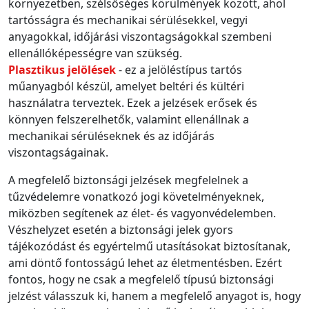
környezetben, szélsőséges körülmények között, ahol
tartósságra és mechanikai sérülésekkel, vegyi
anyagokkal, időjárási viszontagságokkal szembeni
ellenállóképességre van szükség.
Plasztikus jelölések
- ez a jelöléstípus tartós
műanyagból készül, amelyet beltéri és kültéri
használatra terveztek. Ezek a jelzések erősek és
könnyen felszerelhetők, valamint ellenállnak a
mechanikai sérüléseknek és az időjárás
viszontagságainak.
A megfelelő biztonsági jelzések megfelelnek a
tűzvédelemre vonatkozó jogi követelményeknek,
miközben segítenek az élet- és vagyonvédelemben.
Vészhelyzet esetén a biztonsági jelek gyors
tájékozódást és egyértelmű utasításokat biztosítanak,
ami döntő fontosságú lehet az életmentésben. Ezért
fontos, hogy ne csak a megfelelő típusú biztonsági
jelzést válasszuk ki, hanem a megfelelő anyagot is, hogy