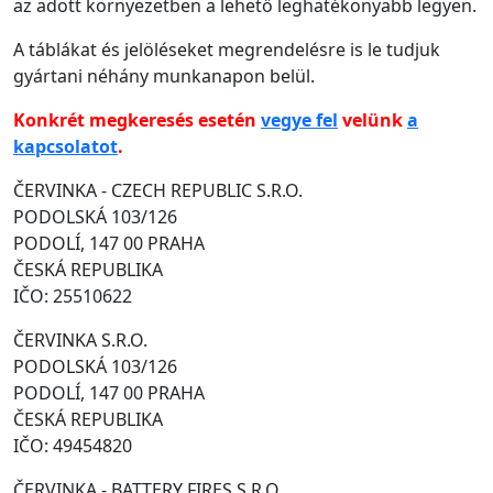
az adott környezetben a lehető leghatékonyabb legyen.
A táblákat és jelöléseket megrendelésre is le tudjuk
gyártani néhány munkanapon belül.
Konkrét megkeresés esetén
vegye fel
velünk
a
kapcsolatot
.
ČERVINKA - CZECH REPUBLIC S.R.O.
PODOLSKÁ 103/126
PODOLÍ, 147 00 PRAHA
ČESKÁ REPUBLIKA
IČO: 25510622
ČERVINKA S.R.O.
PODOLSKÁ 103/126
PODOLÍ, 147 00 PRAHA
ČESKÁ REPUBLIKA
IČO: 49454820
ČERVINKA - BATTERY FIRES S.R.O.