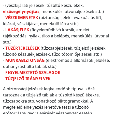
- (vészkijárati jelzések, tűzoltó készülékek,
elsősegélynyújtás
, menekülési útvonaljelzések stb.)
-
VÉSZKIMENETEK
(biztonsági jelek - evakuációs lift,
kijárat, vészkijárat, menekülő létra stb.)
-
LAKÁSJELEK
(figyelemfelhívó kocsik, emeleti
tájékozódási nyilak, tilos a belépés, menekülési útvonal
stb.)
-
TŰZÉRTÉKELÉSEK
(tűzcsapjelzések, tűzjelző jelzések,
tűzoltó készülékjelzések, tűzoltótömlőjelzések stb.)
-
MUNKABIZTONSÁG
(elektromos alállomások jelölése,
dohányzást tiltó táblák stb.)
-
FIGYELMEZTETŐ SZALAGOK
-
TŰZJELZŐ IRÁNYELVEK
A biztonsági jelzések legkelendőbb típusai közé
tartoznak a tűzjelző táblák a tűzoltó készülékekre,
tűzcsapokra stb. vonatkozó piktogramokkal. A
megfelelő elhelyezés lehetővé teszi a tűzoltó
erőforrások gyors elérését vészhelyzet esetén.