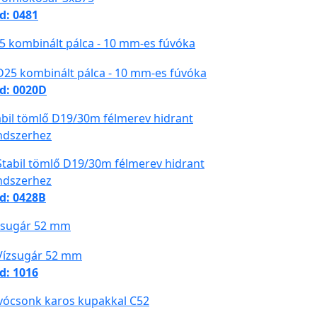
d: 0481
5 kombinált pálca - 10 mm-es fúvóka
d: 0020D
abil tömlő D19/30m félmerev hidrant
ndszerhez
d: 0428B
zsugár 52 mm
d: 1016
vócsonk karos kupakkal C52