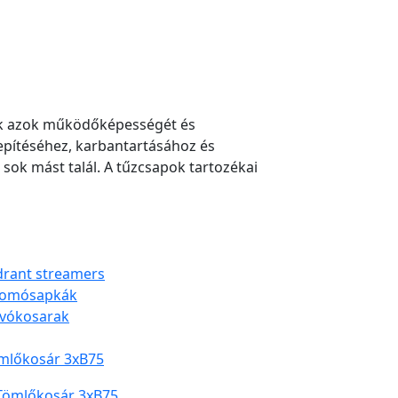
ják azok működőképességét és
epítéséhez, karbantartásához és
sok mást talál. A tűzcsapok tartozékai
drant streamers
omósapkák
ívókosarak
mlőkosár 3xB75