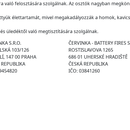
a való felosztására szolgálnak. Az osztók nagyban megkönn
attyúk élettartamát, mivel megakadályozzák a homok, kavi
 és üledéktől való megtisztítására szolgálnak.
KA S.R.O.
ČERVINKA - BATTERY FIRES S
SKÁ 103/126
ROSTISLAVOVA 1265
Í, 147 00 PRAHA
686 01 UHERSKÉ HRADIŠTĚ
 REPUBLIKA
ČESKÁ REPUBLIKA
49454820
IČO: 03841260