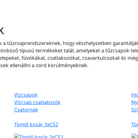
k
zik a tűzcsaprendszereknek, hogy vészhelyzetben garantál
nböző típusú termékeket talál, amelyeket a tűzcsapok tel
epeket, fúvókákat, csatlakozókat, csavarkulcsokat és még 
sek ellenállni a zord körülményeknek.
Vízcsapok
Hi
Vízcsap csatlakozók
Ny
Csatornák
Sz
Tömlő kosár 3xC52
Tö