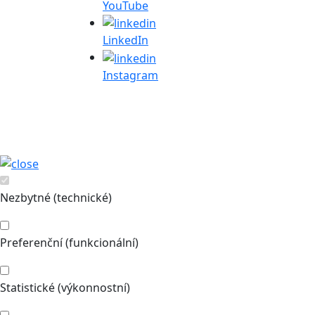
YouTube
LinkedIn
Instagram
Nezbytné (technické)
Preferenční (funkcionální)
Statistické (výkonnostní)