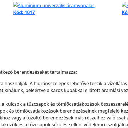
Kód: 1017
Kó
etkező berendezéseket tartalmazza:
 használják. A hidránsszelepek lehetővé teszik a vízellátás 
t kínálunk, beleértve a karos kupakkal ellátott áramlási ve
k a kulcsok a tűzcsapok és tömlőcsatlakozások összeszerelé
csapok és tömlőcsatlakozások berendezéseinek megfelelő ke
khoz vagy a tűzoltó berendezések más részeihez való csatl
tlakozók és a tűzcsapok sérülése elleni védelemre szolgálna