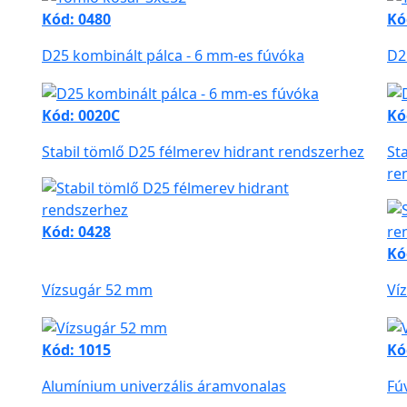
Kód: 0480
Kó
D25 kombinált pálca - 6 mm-es fúvóka
D2
Kód: 0020C
Kó
Stabil tömlő D25 félmerev hidrant rendszerhez
St
re
Kód: 0428
Kó
Vízsugár 52 mm
Ví
Kód: 1015
Kó
Alumínium univerzális áramvonalas
Fú