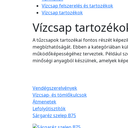
Vízcsap felszerelés és tartozékok
Vízcsap tartozékok
Vízcsap tartozéko
A tűzcsapok tartozékai fontos részét képe
megbízhatóságát. Ebben a kategóriában külö
működőképességéhez terveztek. Például szel
minőségi anyagból készülnek, amelyek képe
Vendégszerelvények
Vízcsap- és tömlőkulcsok
Átmenetek
Lefolyótisztítók
Sárgaréz szelep B75