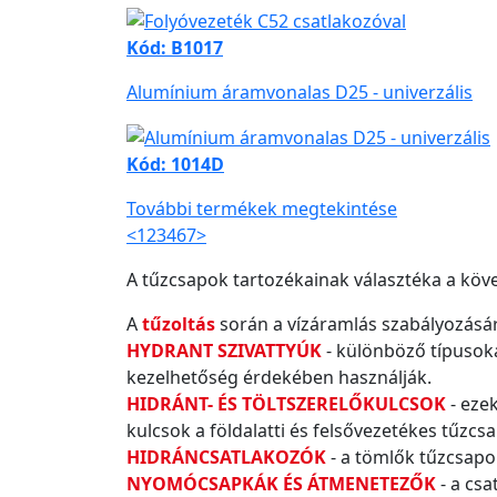
Kód: B1017
Alumínium áramvonalas D25 - univerzális
Kód: 1014D
További termékek megtekintése
<
1
2
3
4
6
7
>
A tűzcsapok tartozékainak választéka a köv
A
tűzoltás
során a vízáramlás szabályozására
HYDRANT SZIVATTYÚK
- különböző típusoka
kezelhetőség érdekében használják.
HIDRÁNT- ÉS TÖLTSZERELŐKULCSOK
- eze
kulcsok a földalatti és felsővezetékes tűz
HIDRÁNCSATLAKOZÓK
- a tömlők tűzcsapo
NYOMÓCSAPKÁK ÉS ÁTMENETEZŐK
- a csa