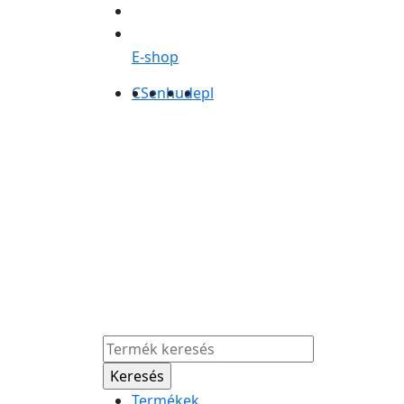
E-shop
CS
en
hu
de
pl
Termékek
Ról
Termékek