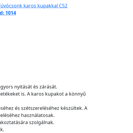
d: 1014
gyors nyitását és zárását.
zetékeket is. A karos kupakot a könnyű
séhez és szétszereléséhez készültek. A
zeléséhez használatosak.
akoztatására szolgálnak.
k.