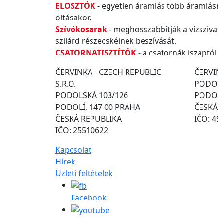
ELOSZTÓK
- egyetlen áramlás több áramlásr
oltásakor.
Szívókosarak
- meghosszabbítják a vízsziv
szilárd részecskéinek beszívását.
CSATORNATISZTÍTÓK
-
a csatornák iszaptól
ČERVINKA - CZECH REPUBLIC
ČERVIN
S.R.O.
PODOL
PODOLSKÁ 103/126
PODOL
PODOLÍ, 147 00 PRAHA
ČESKÁ
ČESKÁ REPUBLIKA
IČO: 
IČO: 25510622
Kapcsolat
Hírek
Üzleti feltételek
Facebook