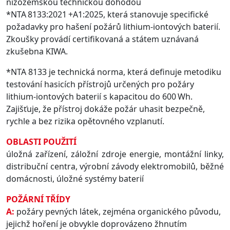
nizozemskou technickou dohodou
*NTA 8133:2021 +A1:2025, která stanovuje specifické
požadavky pro hašení požárů lithium-iontových baterií.
Zkoušky provádí certifikovaná a státem uznávaná
zkušebna KIWA.
*NTA 8133 je technická norma, která definuje metodiku
testování hasicích přístrojů určených pro požáry
lithium-iontových baterií s kapacitou do 600 Wh.
Zajišťuje, že přístroj dokáže požár uhasit bezpečně,
rychle a bez rizika opětovného vzplanutí.
OBLASTI POUŽITÍ
úložná zařízení, záložní zdroje energie, montážní linky,
distribuční centra, výrobní závody elektromobilů, běžné
domácnosti, úložné systémy baterií
POŽÁRNÍ TŘÍDY
A:
požáry pevných látek, zejména organického původu,
jejichž hoření je obvykle doprovázeno žhnutím