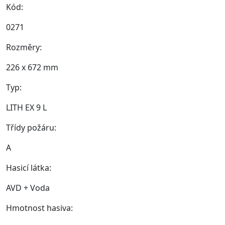
Kód:
0271
Rozměry:
226 x 672 mm
Typ:
LITH EX 9 L
Třídy požáru:
A
Hasicí látka:
AVD + Voda
Hmotnost hasiva: