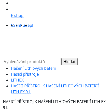
E-shop
CS
en
hu
de
pl
Hašení Lithiových baterií
Hasicí přístroje
LITHEX
HASICÍ PŘÍSTROJ K HAŠENÍ LITHIOVÝCH BATERIÍ
LITH EX 9 L
HASICÍ PŘÍSTROJ K HAŠENÍ LITHIOVÝCH BATERIÍ LITH EX
9 L