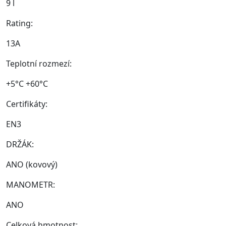
9 l
Rating:
13A
Teplotní rozmezí:
+5°C +60°C
Certifikáty:
EN3
DRŽÁK:
ANO (kovový)
MANOMETR:
ANO
Celková hmotnost: