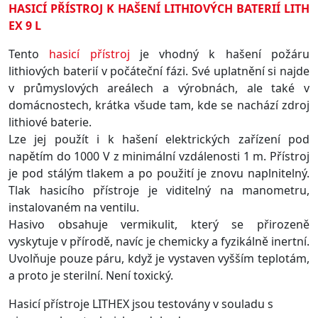
HASICÍ PŘÍSTROJ K HAŠENÍ LITHIOVÝCH BATERIÍ LITH
EX 9 L
Tento
hasicí přístroj
je vhodný k hašení požáru
lithiových baterií v počáteční fázi. Své uplatnění si najde
v průmyslových areálech a výrobnách, ale také v
domácnostech, krátka všude tam, kde se nachází zdroj
lithiové baterie.
Lze jej použít i k hašení elektrických zařízení pod
napětím do 1000 V z minimální vzdálenosti 1 m. Přístroj
je pod stálým tlakem a po použití je znovu naplnitelný.
Tlak hasicího přístroje je viditelný na manometru,
instalovaném na ventilu.
Hasivo obsahuje vermikulit, který se přirozeně
vyskytuje v přírodě, navíc je chemicky a fyzikálně inertní.
Uvolňuje pouze páru, když je vystaven vyšším teplotám,
a proto je sterilní. Není toxický.
Hasicí přístroje LITHEX jsou testovány v souladu s