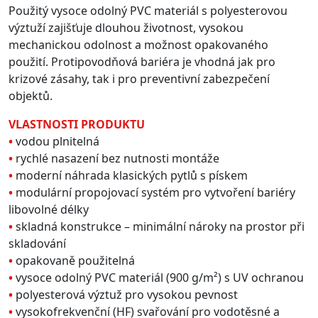
Použitý vysoce odolný PVC materiál s polyesterovou
výztuží zajišťuje dlouhou životnost, vysokou
mechanickou odolnost a možnost opakovaného
použití. Protipovodňová bariéra je vhodná jak pro
krizové zásahy, tak i pro preventivní zabezpečení
objektů.
VLASTNOSTI PRODUKTU
•
vodou plnitelná
•
rychlé nasazení bez nutnosti montáže
•
moderní náhrada klasických pytlů s pískem
•
modulární propojovací systém pro vytvoření bariéry
libovolné délky
•
skladná konstrukce – minimální nároky na prostor při
skladování
•
opakovaně použitelná
•
vysoce odolný PVC materiál (900 g/m²) s UV ochranou
•
polyesterová výztuž pro vysokou pevnost
•
vysokofrekvenční (HF) svařování pro vodotěsné a