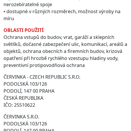
nerozebíratelné spoje
•
dostupné v různých rozměrech, možnost výroby na
míru
OBLASTI POUŽITÍ
Ochrana vstupů do budov, vrat, garáží a sklepních
světlíků, dočasné zabezpečení ulic, komunikací, areálů a
objektů, ochrana obecních a firemních budov, krizová
opatření při hrozbě rychlého vzestupu hladiny vody,
preventivní protipovodňová ochrana
ČERVINKA - CZECH REPUBLIC S.R.O.
PODOLSKÁ 103/126
PODOLÍ, 147 00 PRAHA
ČESKÁ REPUBLIKA
IČO: 25510622
ČERVINKA S.R.O.
PODOLSKÁ 103/126
PODOLÍ, 147 00 PRAHA