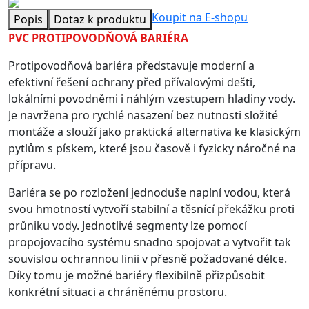
Koupit na E-shopu
Popis
Dotaz k produktu
PVC PROTIPOVODŇOVÁ BARIÉRA
Protipovodňová bariéra představuje moderní a
efektivní řešení ochrany před přívalovými dešti,
lokálními povodněmi i náhlým vzestupem hladiny vody.
Je navržena pro rychlé nasazení bez nutnosti složité
montáže a slouží jako praktická alternativa ke klasickým
pytlům s pískem, které jsou časově i fyzicky náročné na
přípravu.
Bariéra se po rozložení jednoduše naplní vodou, která
svou hmotností vytvoří stabilní a těsnící překážku proti
průniku vody. Jednotlivé segmenty lze pomocí
propojovacího systému snadno spojovat a vytvořit tak
souvislou ochrannou linii v přesně požadované délce.
Díky tomu je možné bariéry flexibilně přizpůsobit
konkrétní situaci a chráněnému prostoru.