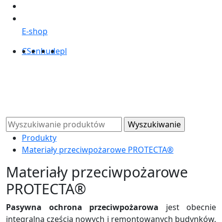
E-shop
CS
en
hu
de
pl
Produkty
Materiały przeciwpożarowe PROTECTA®
Materiały przeciwpożarowe
PROTECTA®
Pasywna ochrona przeciwpożarowa
jest obecnie
integralną częścią nowych i remontowanych budynków.